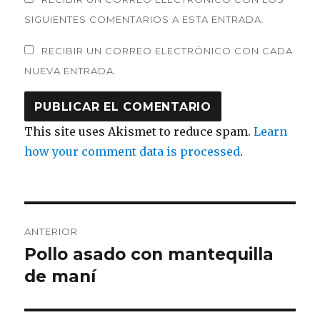
SIGUIENTES COMENTARIOS A ESTA ENTRADA.
RECIBIR UN CORREO ELECTRÓNICO CON CADA
NUEVA ENTRADA.
This site uses Akismet to reduce spam.
Learn
how your comment data is processed
.
Navegación
ANTERIOR
de
Pollo asado con mantequilla
Entrada
anterior:
de maní
entradas