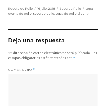
Autor
Publicado
Categorías
Etiquetas
Receta de Pollo
16 julio, 2018
Sopa de Pollo
sopa
el
crema de pollo
,
sopa de pollo
,
sopa de pollo al curry
Deja una respuesta
Tu dirección de correo electrónico no será publicada.
Los
campos obligatorios están marcados con
*
COMENTARIO
*