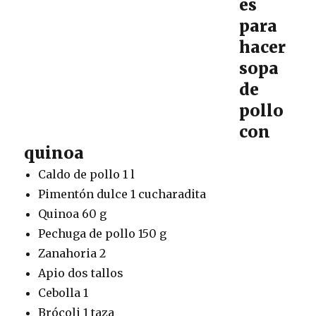
es
para
hacer
sopa
de
pollo
con
quinoa
Caldo de pollo 1 l
Pimentón dulce 1 cucharadita
Quinoa 60 g
Pechuga de pollo 150 g
Zanahoria 2
Apio dos tallos
Cebolla 1
Brócoli 1 taza