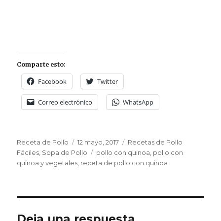
Comparte esto:
Facebook
Twitter
Correo electrónico
WhatsApp
Autor
Publicado
Categorías
Receta de Pollo
12 mayo, 2017
Recetas de Pollo
el
Etiquetas
Fáciles
,
Sopa de Pollo
pollo con quinoa
,
pollo con
quinoa y vegetales
,
receta de pollo con quinoa
Deja una respuesta