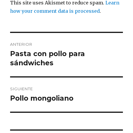
This site uses Akismet to reduce spam.
Learn
how your comment data is processed
.
Navegación
ANTERIOR
de
Pasta con pollo para
Entrada
anterior:
sándwiches
entradas
SIGUIENTE
Pollo mongoliano
Entrada
siguiente: