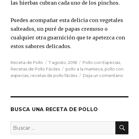
las hierbas cubran cada uno de los pinchos.
Puedes acompañar esta delicia con vegetales
salteados, un puré de papas cremoso o
cualquier otra guarnición que te apetezca con
estos sabores delicados.
Autor
Publicado
Categorías
Receta de Pollo
7 agosto, 2018
Pollo con Especias
,
el
Etiquetas
Recetas de Pollo Fáciles
pollo a la manteca
,
pollo con
en
especias
,
recetas de pollo fáciles
Deja un comentario
Pollo
a
la
mantec
con
BUSCA UNA RECETA DE POLLO
hierbas
BU
Buscar
por: