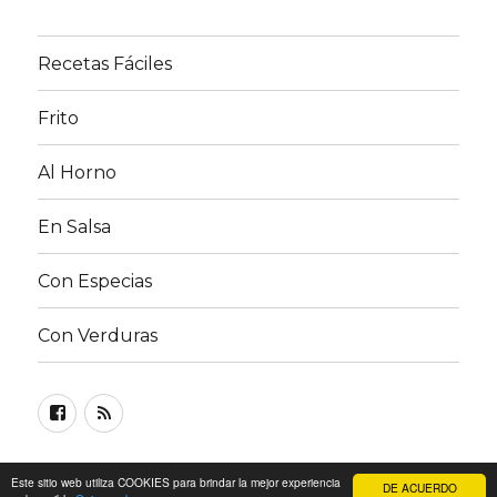
Recetas Fáciles
Frito
Al Horno
En Salsa
Con Especias
Con Verduras
Facebook
RSS
FEED
©
Recetas de Pollo
| Lea nuestra
Política de privacidad
Este sitio web utiliza COOKIES para brindar la mejor experiencia
DE ACUERDO