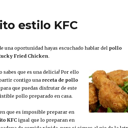
ito estilo KFC
de una oportunidad hayas escuchado hablar del
pollo
ntucky Fried Chicken
.
o sabes que es una delicia! Por ello
artir contigo una
receta de pollo
para que puedas disfrutar de este
sistible pollo preparado en casa.
n que es imposible preparar en
rito KFC
igual que lo preparan en
cadena de comida rápida, pero si sigues al pie de la let