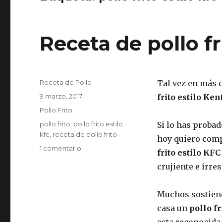
Receta de pollo fr
Autor
Receta de Pollo
Tal vez en más 
Publicado
9 marzo, 2017
frito estilo Ke
el
Categorías
Pollo Frito
Etiquetas
pollo frito
,
pollo frito estilo
Si lo has probad
kfc
,
receta de pollo frito
hoy quiero comp
en
1 comentario
frito estilo KFC
Receta
crujiente e irre
de
pollo
frito
Muchos sostiene
estilo
casa un
pollo f
KFC
esta reconocida 