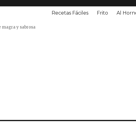
Recetas Fáciles
Frito
Al Horn
o
e magra y sabrosa