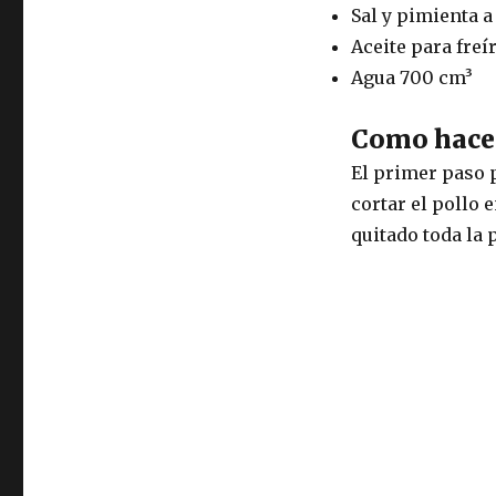
Sal y pimienta a
Aceite para freí
Agua 700 cm³
Como hacer
El primer paso p
cortar el pollo 
quitado toda la 