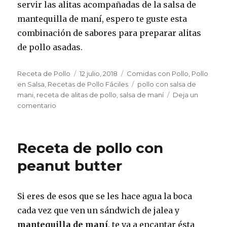
servir las alitas acompañadas de la salsa de
mantequilla de maní, espero te guste esta
combinación de sabores para preparar alitas
de pollo asadas.
Autor
Publicado
Categorías
Receta de Pollo
12 julio, 2018
Comidas con Pollo
,
Pollo
el
Etiquetas
en Salsa
,
Recetas de Pollo Fáciles
pollo con salsa de
mani
,
receta de alitas de pollo
,
salsa de maní
Deja un
en
comentario
Pollo
asado
con
Receta de pollo con
mantequilla
de
peanut butter
maní
Si eres de esos que se les hace agua la boca
cada vez que ven un sándwich de jalea y
mantequilla de maní
, te va a encantar ésta