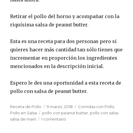
Retirar el pollo del horno y acompañar con la
riquísima salsa de peanut butter.
Esta es una receta para dos personas pero si
quieres hacer más cantidad tan sólo tienes que
incrementar en proporción los ingredientes
mencionados en la descripción inicial.
Espero le des una oportunidad a esta receta de
pollo con salsa de peanut butter.
Autor
Publicado
Categorías
Receta de Pollo
9 marzo, 2018
Comidas con Pollo
,
Etiquetas
el
Pollo en Salsa
pollo con peanut butter
,
pollo con salsa
,
en
salsa de maní
1 comentario
Receta
de