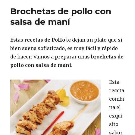
pollo
Brochetas de pollo con
con
peanut
salsa de maní
butter
Estas
recetas de Pollo
te dejan un plato que si
bien suena sofisticado, es muy fácil y rápido
de hacer: Vamos a preparar unas
brochetas de
pollo con salsa de maní
.
Esta
receta
combi
na el
exqui
sito
sabor