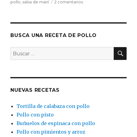
en
pollo
,
salsa de maní
2 comentarios
Brochetas
de
pollo
con
salsa
BUSCA UNA RECETA DE POLLO
de
maní
BU
Buscar
por:
NUEVAS RECETAS
Tortilla de calabaza con pollo
Pollo con pisto
Buñuelos de espinaca con pollo
Pollo con pimientos y arroz