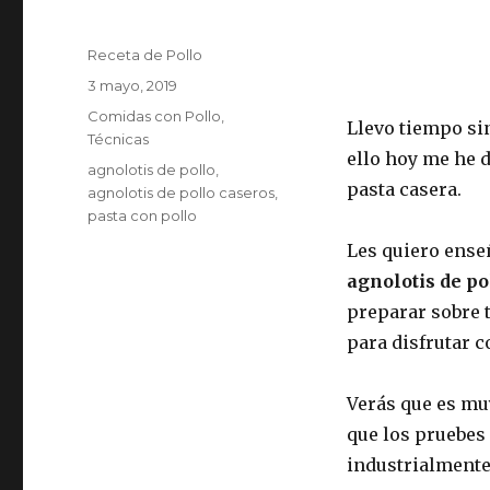
Autor
Receta de Pollo
Publicado
3 mayo, 2019
el
Categorías
Comidas con Pollo
,
Llevo tiempo si
Técnicas
ello hoy me he 
Etiquetas
agnolotis de pollo
,
pasta casera.
agnolotis de pollo caseros
,
pasta con pollo
Les quiero ense
agnolotis de po
preparar sobre 
para disfrutar c
Verás que es mu
que los pruebes
industrialmente