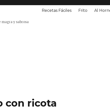
Recetas Fáciles
Frito
Al Horn
o
e magra y sabrosa
o con ricota