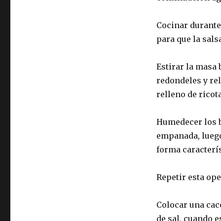
Cocinar durante
para que la salsa
Estirar la masa 
redondeles y re
relleno de ricota
Humedecer los b
empanada, luego 
forma caracterís
Repetir esta ope
Colocar una cac
de sal, cuando e