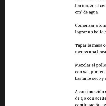
harina, en el ce
cm³ de agua.
Comenzar a toma
lograr un bollo
Tapar la masa co
menos una hora
Mezclar el pollo
con sal, pimien
bastante seco y 
A continuación s
de ajo con aceit
continuación ag