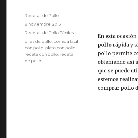
Autor
Recetas de Pollo
Publicado
8 noviembre, 2013
el
Categorías
Recetas de Pollo Fáciles
En esta ocasión
Etiquetas
bifes de pollo
,
comida fácil
pollo
rápida y s
con pollo
,
plato con pollo
,
pollo permite c
receta con pollo
,
receta
de pollo
obteniendo así 
que se puede uti
estemos realiza
comprar pollo di