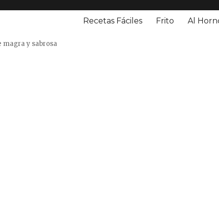
Recetas Fáciles
Frito
Al Horn
o
e magra y sabrosa