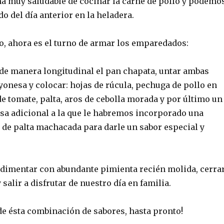
ma muy saludable de cocinar la carne de pollo y podemo
o del día anterior en la heladera.
to, ahora es el turno de armar los emparedados:
r de manera longitudinal el pan chapata, untar ambas
onesa y colocar: hojas de rúcula, pechuga de pollo en
de tomate, palta, aros de cebolla morada y por último un
a adicional a la que le habremos incorporado una
 de palta machacada para darle un sabor especial y
ndimentar con abundante pimienta recién molida, cerra
salir a disfrutar de nuestro día en familia.
de ésta combinación de sabores, hasta pronto!