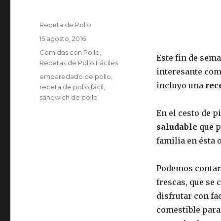
Autor
Receta de Pollo
Publicado
15 agosto, 2016
el
Categorías
Comidas con Pollo
,
Este fin de sem
Recetas de Pollo Fáciles
interesante com
Etiquetas
emparedado de pollo
,
incluyo una
rec
receta de pollo fácil
,
sandwich de pollo
En el cesto de p
saludable
que p
familia en ésta 
Podemos conta
frescas, que se
disfrutar con fa
comestible para