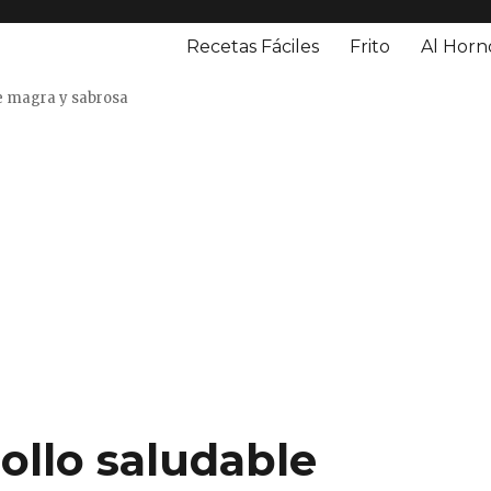
Recetas Fáciles
Frito
Al Horn
o
e magra y sabrosa
llo saludable