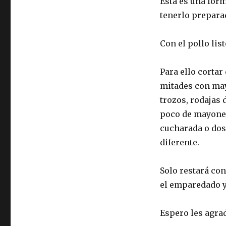
Esta es una for
tenerlo preparad
Con el pollo lis
Para ello corta
mitades con may
trozos, rodajas 
poco de mayones
cucharada o dos
diferente.
Solo restará co
el emparedado y 
Espero les agra