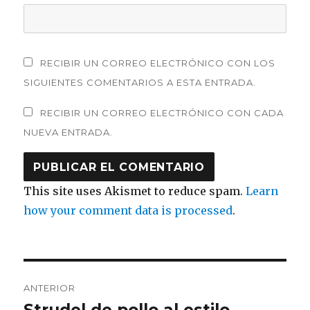
RECIBIR UN CORREO ELECTRÓNICO CON LOS
SIGUIENTES COMENTARIOS A ESTA ENTRADA.
RECIBIR UN CORREO ELECTRÓNICO CON CADA
NUEVA ENTRADA.
This site uses Akismet to reduce spam.
Learn
how your comment data is processed
.
Navegación
ANTERIOR
de
Entrada