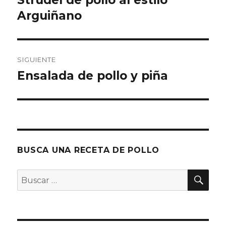
Strudel de pollo al estilo
anterior:
Arguiñano
entradas
SIGUIENTE
Ensalada de pollo y piña
Entrada
siguiente:
BUSCA UNA RECETA DE POLLO
BU
Buscar
por: