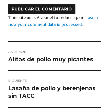
This site uses Akismet to reduce spam.
Learn
how your comment data is processed
.
Navegación
ANTERIOR
de
Alitas de pollo muy picantes
Entrada
anterior:
entradas
SIGUIENTE
Lasaña de pollo y berenjenas
Entrada
siguiente:
sin TACC