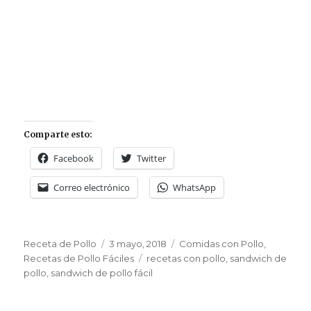
Comparte esto:
Facebook
Twitter
Correo electrónico
WhatsApp
Autor
Publicado
Categorías
Receta de Pollo
3 mayo, 2018
Comidas con Pollo
,
el
Etiquetas
Recetas de Pollo Fáciles
recetas con pollo
,
sandwich de
pollo
,
sandwich de pollo fácil