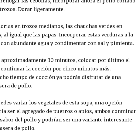
y rehogar las cebollas, incorporar ahora el pollo cortado
trozos. Dorar ligeramente.
horias en trozos medianos, las chauchas verdes en
 al igual que las papas. Incorporar estas verduras a la
r con abundante agua y condimentar con sal y pimienta.
 aproximadamente 30 minutos, colocar por último el
 continuar la cocción por cinco minutos más.
cho tiempo de cocción ya podrás disfrutar de una
era de pollo.
edes variar los vegetales de esta sopa, una opción
ría ser el agregado de puerros o apios, ambos conmina
sabor del pollo y podrían ser una variante interesante
asera de pollo.