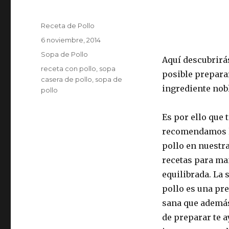
Autor
Receta de Pollo
Publicado
6 noviembre, 2014
el
Categorías
Sopa de Pollo
Aquí descubrir
Etiquetas
receta con pollo
,
sopa
posible prepara
casera de pollo
,
sopa de
ingrediente nob
pollo
Es por ello que 
recomendamos l
pollo en nuestra
recetas para ma
equilibrada. La 
pollo es una pr
sana que además
de preparar te a