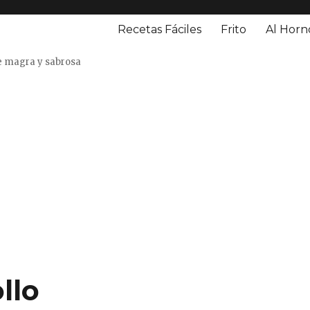
Recetas Fáciles
Frito
Al Horn
o
e magra y sabrosa
llo