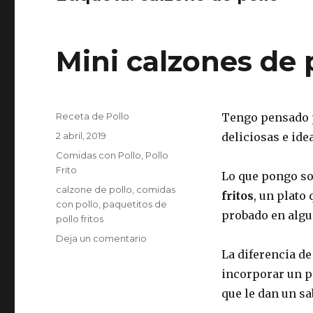
Mini calzones de p
Autor
Receta de Pollo
Tengo pensado p
Publicado
2 abril, 2019
deliciosas e ide
el
Categorías
Comidas con Pollo
,
Pollo
Frito
Lo que pongo s
Etiquetas
calzone de pollo
,
comidas
fritos
, un plato 
con pollo
,
paquetitos de
probado en algu
pollo fritos
en
Deja un comentario
Mini
La diferencia de
calzones
incorporar un p
de
que le dan un sa
pollo
fritos