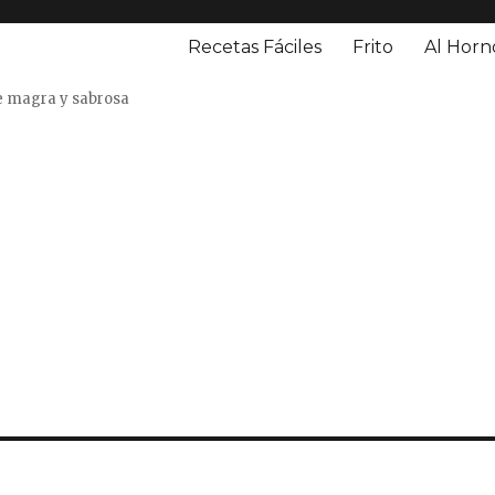
Recetas Fáciles
Frito
Al Horn
o
e magra y sabrosa