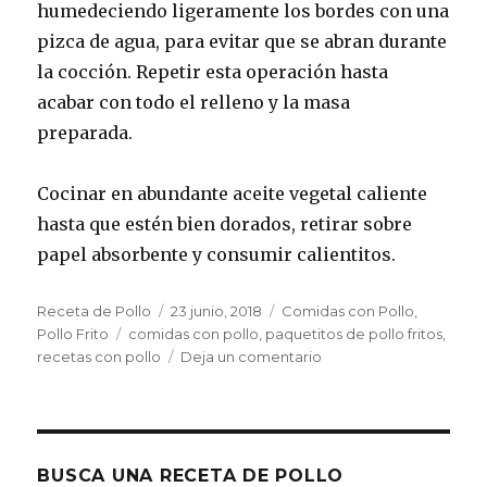
humedeciendo ligeramente los bordes con una
pizca de agua, para evitar que se abran durante
la cocción. Repetir esta operación hasta
acabar con todo el relleno y la masa
preparada.
Cocinar en abundante aceite vegetal caliente
hasta que estén bien dorados, retirar sobre
papel absorbente y consumir calientitos.
Autor
Publicado
Categorías
Receta de Pollo
23 junio, 2018
Comidas con Pollo
,
Etiquetas
el
Pollo Frito
comidas con pollo
,
paquetitos de pollo fritos
,
en
recetas con pollo
Deja un comentario
Paquetitos
de
pollo
en
masa
BUSCA UNA RECETA DE POLLO