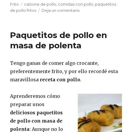
Etiquetas
el
Frito
calzone de pollo
,
comidas con pollo
,
paquetitos
en
de pollo fritos
Deja un comentario
Mini
calzones
de
Paquetitos de pollo en
pollo
fritos
masa de polenta
Tengo ganas de comer algo crocante,
preferentemente frito, y por ello recordé esta
maravillosa
receta con pollo
.
Aprenderemos cómo
preparar unos
deliciosos paquetitos
de pollo con masa de
polenta
: Aunque no lo