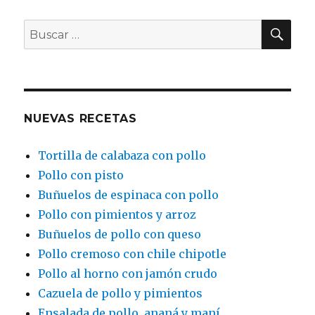
de
polenta
BU
Buscar
por:
NUEVAS RECETAS
Tortilla de calabaza con pollo
Pollo con pisto
Buñuelos de espinaca con pollo
Pollo con pimientos y arroz
Buñuelos de pollo con queso
Pollo cremoso con chile chipotle
Pollo al horno con jamón crudo
Cazuela de pollo y pimientos
Ensalada de pollo, ananá y maní