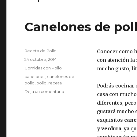
Canelones de pol
Autor
Receta de Pollo
Conocer como 
Publicado
24 octubre, 2014
con atención la
el
Categorías
Comidas con Pollo
mucho gusto, li
Etiquetas
canelones
,
canelones de
pollo
,
pollo
,
receta
Podrás cocinar 
en
Deja un comentario
casa con mucho
Canelones
diferentes, pero
de
pollo
gustará mucho e
exquisitos
cane
y verdura
, ya q
combinación mu