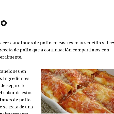
lo
hacer
canelones de pollo
en casa es muy sencillo si lee
receta de pollo
que a continuación compartimos con
teralmente.
canelones en
s ingredientes
 de seguro te
l sabor de éstos
lones de pollo
ue se trata de una
y interesante