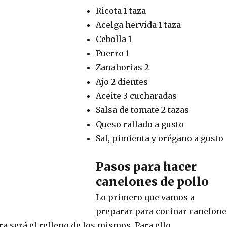
Ricota 1 taza
Acelga hervida 1 taza
Cebolla 1
Puerro 1
Zanahorias 2
Ajo 2 dientes
Aceite 3 cucharadas
Salsa de tomate 2 tazas
Queso rallado a gusto
Sal, pimienta y orégano a gusto
Pasos para hacer
canelones de pollo
Lo primero que vamos a
preparar para cocinar canelone
ra será el relleno de los mismos. Para ello