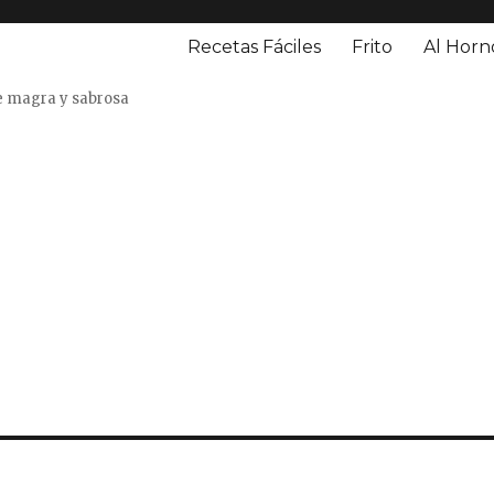
Recetas Fáciles
Frito
Al Horn
o
e magra y sabrosa