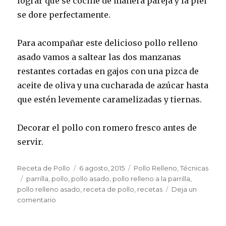
lograr que se cocine de manera pareja y la piel
se dore perfectamente.
Para acompañar este delicioso pollo relleno
asado vamos a saltear las dos manzanas
restantes cortadas en gajos con una pizca de
aceite de oliva y una cucharada de azúcar hasta
que estén levemente caramelizadas y tiernas.
Decorar el pollo con romero fresco antes de
servir.
Autor
Publicado
Categorías
Receta de Pollo
6 agosto, 2015
Pollo Relleno
,
Técnicas
Etiquetas
el
parrilla
,
pollo
,
pollo asado
,
pollo relleno a la parrilla
,
pollo relleno asado
,
receta de pollo
,
recetas
Deja un
en
comentario
Pollo
relleno