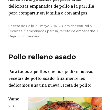
deliciosas empanadas de pollo a la parrilla
para compartir en familia o con amigos.
Autor
Publicado
Categorías
Receta de Pollo
1 mayo, 2017
Comidas con Pollo
,
Etiquetas
el
Técnicas
empanadas
,
parrilla
,
receta de empanadas
en
Deja un comentario
Empanadas
de
pollo
Pollo relleno asado
a
la
parrilla
Para todos aquellos que nos pedían nuevas
recetas de pollo asado
, finalmente les
dedicamos una una nueva receta de pollo:
Vamo
s a