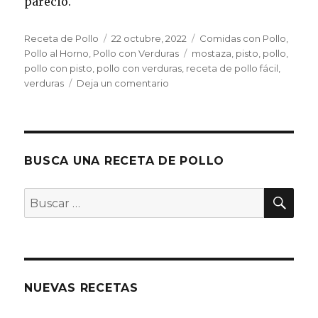
pareció.
Autor
Publicado
Categorías
Receta de Pollo
22 octubre, 2022
Comidas con Pollo
,
el
Etiquetas
Pollo al Horno
,
Pollo con Verduras
mostaza
,
pisto
,
pollo
,
pollo con pisto
,
pollo con verduras
,
receta de pollo fácil
,
en
verduras
Deja un comentario
Pollo
con
pisto
BUSCA UNA RECETA DE POLLO
BU
Buscar
por:
NUEVAS RECETAS