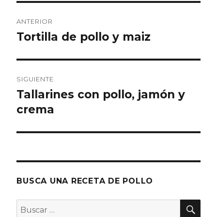
Navegación
ANTERIOR
de
Tortilla de pollo y maiz
Entrada
anterior:
entradas
SIGUIENTE
Tallarines con pollo, jamón y
Entrada
siguiente:
crema
BUSCA UNA RECETA DE POLLO
BU
Buscar