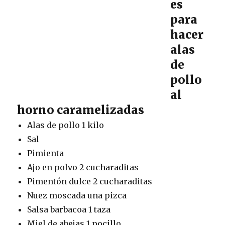
es
para
hacer
alas
de
pollo
al
horno caramelizadas
Alas de pollo 1 kilo
Sal
Pimienta
Ajo en polvo 2 cucharaditas
Pimentón dulce 2 cucharaditas
Nuez moscada una pizca
Salsa barbacoa 1 taza
Miel de abejas 1 pocillo