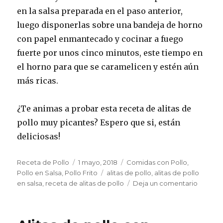
en la salsa preparada en el paso anterior,
luego disponerlas sobre una bandeja de horno
con papel enmantecado y cocinar a fuego
fuerte por unos cinco minutos, este tiempo en
el horno para que se caramelicen y estén aún
más ricas.
¿Te animas a probar esta receta de alitas de
pollo muy picantes? Espero que si, están
deliciosas!
Autor
Publicado
Categorías
Receta de Pollo
1 mayo, 2018
Comidas con Pollo
,
el
Etiquetas
Pollo en Salsa
,
Pollo Frito
alitas de pollo
,
alitas de pollo
en
en salsa
,
receta de alitas de pollo
Deja un comentario
Alitas
de
pollo