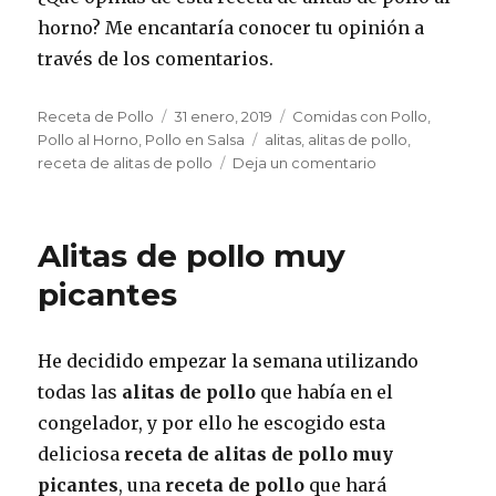
horno? Me encantaría conocer tu opinión a
través de los comentarios.
Autor
Publicado
Categorías
Receta de Pollo
31 enero, 2019
Comidas con Pollo
,
el
Etiquetas
Pollo al Horno
,
Pollo en Salsa
alitas
,
alitas de pollo
,
en
receta de alitas de pollo
Deja un comentario
Alitas
de
pollo
Alitas de pollo muy
al
horno
picantes
caramelizadas
He decidido empezar la semana utilizando
todas las
alitas de pollo
que había en el
congelador, y por ello he escogido esta
deliciosa
receta de alitas de pollo muy
picantes
, una
receta de pollo
que hará