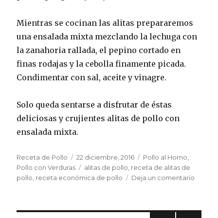
Mientras se cocinan las alitas prepararemos
una ensalada mixta mezclando la lechuga con
la zanahoria rallada, el pepino cortado en
finas rodajas y la cebolla finamente picada.
Condimentar con sal, aceite y vinagre.
Solo queda sentarse a disfrutar de éstas
deliciosas y crujientes alitas de pollo con
ensalada mixta.
Autor
Publicado
Categorías
Receta de Pollo
22 diciembre, 2016
Pollo al Horno
,
el
Etiquetas
Pollo con Verduras
alitas de pollo
,
receta de alitas de
en
pollo
,
receta económica de pollo
Deja un comentario
Alitas
de
pollo