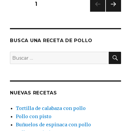
con
Navegación
PÁGINA
1
ensala
PRÓ
de
XIMA
PÁGI
entradas
NA
BUSCA UNA RECETA DE POLLO
BU
Buscar
por:
NUEVAS RECETAS
Tortilla de calabaza con pollo
Pollo con pisto
Buñuelos de espinaca con pollo