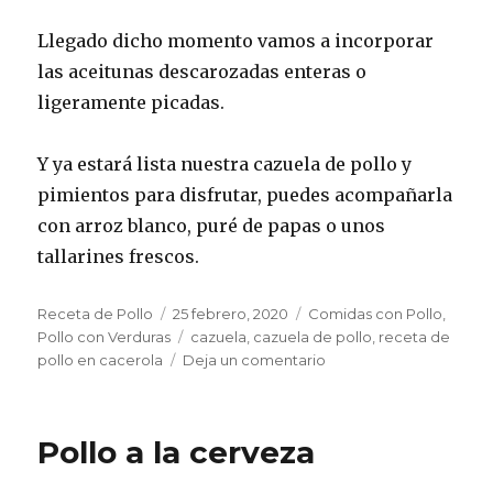
Llegado dicho momento vamos a incorporar
las aceitunas descarozadas enteras o
ligeramente picadas.
Y ya estará lista nuestra cazuela de pollo y
pimientos para disfrutar, puedes acompañarla
con arroz blanco, puré de papas o unos
tallarines frescos.
Autor
Publicado
Categorías
Receta de Pollo
25 febrero, 2020
Comidas con Pollo
,
el
Etiquetas
Pollo con Verduras
cazuela
,
cazuela de pollo
,
receta de
en
pollo en cacerola
Deja un comentario
Cazuela
de
pollo
Pollo a la cerveza
y
pimientos