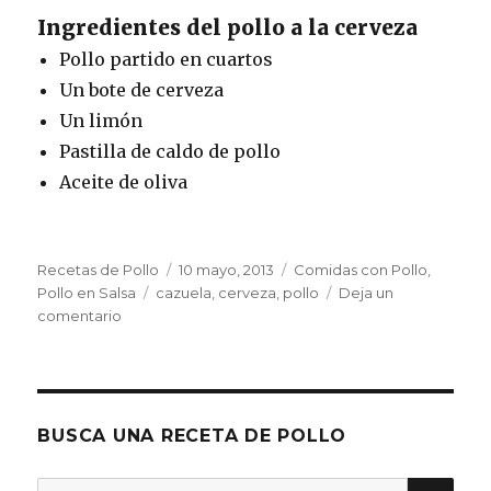
Ingredientes del pollo a la cerveza
Pollo partido en cuartos
Un bote de cerveza
Un limón
Pastilla de caldo de pollo
Aceite de oliva
Autor
Publicado
Categorías
Recetas de Pollo
10 mayo, 2013
Comidas con Pollo
,
Etiquetas
el
Pollo en Salsa
cazuela
,
cerveza
,
pollo
Deja un
en
comentario
Pollo
a
la
cerveza
BUSCA UNA RECETA DE POLLO
BU