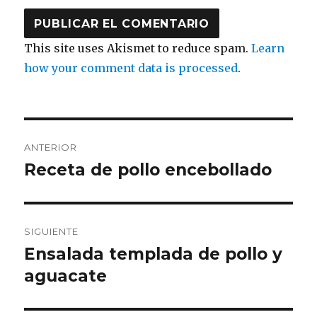
This site uses Akismet to reduce spam.
Learn
how your comment data is processed
.
Navegación
ANTERIOR
de
Receta de pollo encebollado
Entrada
anterior:
entradas
SIGUIENTE
Ensalada templada de pollo y
Entrada
siguiente:
aguacate