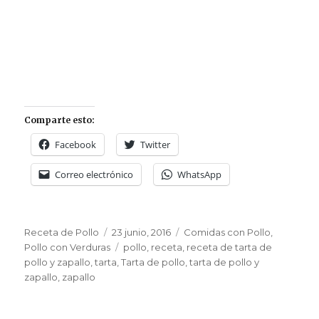
Comparte esto:
Facebook
Twitter
Correo electrónico
WhatsApp
Autor
Publicado
Categorías
Receta de Pollo
23 junio, 2016
Comidas con Pollo
,
el
Etiquetas
Pollo con Verduras
pollo
,
receta
,
receta de tarta de
pollo y zapallo
,
tarta
,
Tarta de pollo
,
tarta de pollo y
zapallo
,
zapallo